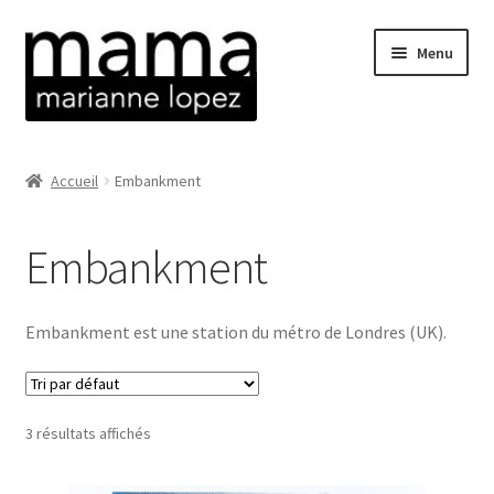
Aller
Aller
Menu
à
au
la
contenu
navigation
La boutique
Accueil
Embankment
Ouvrir
Sérigraphies
le
Embankment
menu
Atlas
enfant
Beaubourg
Embankment est une station du métro de Londres (UK).
Corbara
3 résultats affichés
Banc Jaune