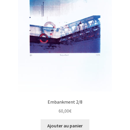
Embankment
Isuledda
La Comtesse
La Dame
La ronde
Le plongeoir
Métro Barbès
Embankment 2/8
Mile End
60,00
€
Olympiades
Ajouter au panier