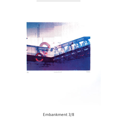
Prunelle
Pyramide
Saint-Laurent
Tram 49
Panier
Contactez-Moi !
Embankment 3/8