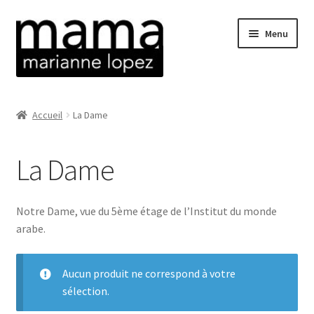
Aller
Aller
Menu
à
au
la
contenu
navigation
La boutique
Accueil
La Dame
Ouvrir
Sérigraphies
le
La Dame
menu
Atlas
enfant
Beaubourg
Notre Dame, vue du 5ème étage de l’Institut du monde
arabe.
Corbara
Aucun produit ne correspond à votre
Banc Jaune
sélection.